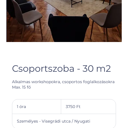
Csoportszoba - 30 m2
Alkalmas workshopokra, csoportos foglalkozásokra
Max. 15 fő
3750
magyar
1 óra
1
3750 Ft
forint
ó
r
Személyes - Visegrádi utca / Nyugati