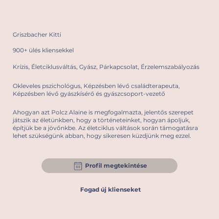
Griszbacher Kitti
900+ ülés kliensekkel
Krízis, Életciklusváltás, Gyász, Párkapcsolat, Érzelemszabályozás
Okleveles pszichológus, Képzésben lévő családterapeuta,
Képzésben lévő gyászkísérő és gyászcsoport-vezető
Ahogyan azt Polcz Alaine is megfogalmazta, jelentős szerepet
játszik az életünkben, hogy a történeteinket, hogyan ápoljuk,
építjük be a jövőnkbe. Az életciklus váltások során támogatásra
lehet szükségünk abban, hogy sikeresen küzdjünk meg ezzel.
Profil megtekintése
Fogad új klienseket