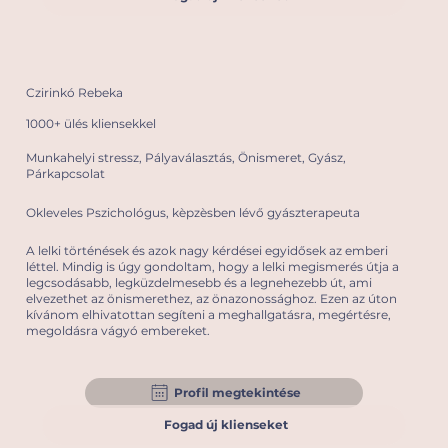
Czirinkó Rebeka
1000+ ülés kliensekkel
Munkahelyi stressz, Pályaválasztás, Önismeret, Gyász,
Párkapcsolat
Okleveles Pszichológus, kèpzèsben lévő gyászterapeuta
A lelki történések és azok nagy kérdései egyidősek az emberi
léttel. Mindig is úgy gondoltam, hogy a lelki megismerés útja a
legcsodásabb, legküzdelmesebb és a legnehezebb út, ami
elvezethet az önismerethez, az önazonossághoz. Ezen az úton
kívánom elhivatottan segíteni a meghallgatásra, megértésre,
megoldásra vágyó embereket.
Profil megtekintése
Fogad új klienseket