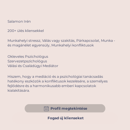
Salamon Irén
200+ ülés kliensekkel
Munkahelyi stressz, Válás vagy szakítás, Párkapcsolat, Munka -
és magánélet egyensúly, Munkahelyi konfliktusok
Okleveles Pszichológus
Szervezetpszichológus
Válási és Családügyi Mediátor
Hiszem, hogy a mediáció és a pszichológiai tanácsadás
hatékony eszközök a konfliktusok kezelésére, a személyes
fejlődésre és a harmonikusabb emberi kapcsolatok
kialakítására.
Profil megtekintése
Fogad új klienseket