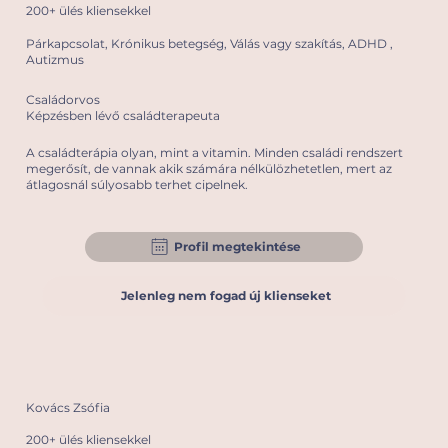
200+ ülés kliensekkel
Párkapcsolat, Krónikus betegség, Válás vagy szakítás, ADHD ,
Autizmus
Családorvos
Képzésben lévő családterapeuta
A családterápia olyan, mint a vitamin. Minden családi rendszert
megerősít, de vannak akik számára nélkülözhetetlen, mert az
átlagosnál súlyosabb terhet cipelnek.
Profil megtekintése
Jelenleg nem fogad új klienseket
Kovács Zsófia
200+ ülés kliensekkel