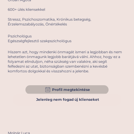
600+ ülés kliensekkel
Stressz, Pszichoszomatika, Krónikus betegség,
Érzelemszabályozás, Önértékelés
Pszichológus
Egészségfejlesztő szakpszichológus
Hiszem azt, hogy mindenki önmagát ismeri a legjobban és nem
lehetetlen önmagunk legjobb barátjává válni. Ahhoz, hogy ez a
folyamat elinduljon, néha szükség van valakire, aki segít
felfedezni az utat, biztonságban szembenézni a kevésbé
komfortos dolgokkal és visszahozni a jelenbe.
Profil megtekintése
Jelenleg nem fogad új klienseket
Molnár Luca