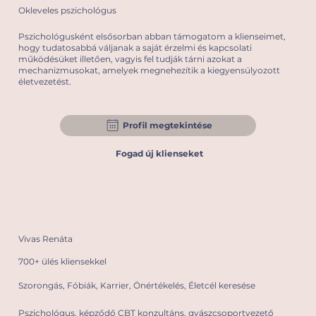
Okleveles pszichológus
Pszichológusként elsősorban abban támogatom a klienseimet,
hogy tudatosabbá váljanak a saját érzelmi és kapcsolati
működésüket illetően, vagyis fel tudják tárni azokat a
mechanizmusokat, amelyek megnehezítik a kiegyensúlyozott
életvezetést.
Profil megtekintése
Fogad új klienseket
Vivas Renáta
700+ ülés kliensekkel
Szorongás, Fóbiák, Karrier, Önértékelés, Életcél keresése
Pszichológus, képződő CBT konzultáns, gyászcsoportvezető