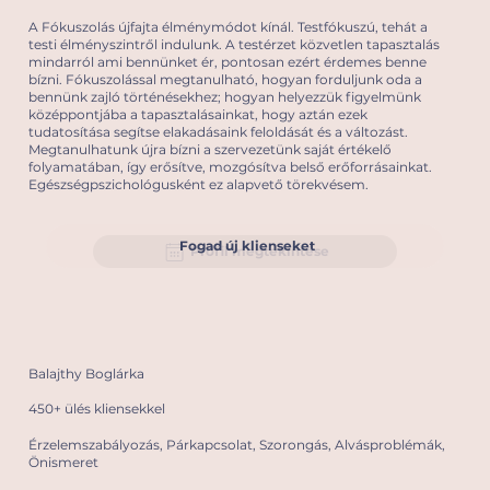
A Fókuszolás újfajta élménymódot kínál. Testfókuszú, tehát a
testi élményszintről indulunk. A testérzet közvetlen tapasztalás
mindarról ami bennünket ér, pontosan ezért érdemes benne
bízni. Fókuszolással megtanulható, hogyan forduljunk oda a
bennünk zajló történésekhez; hogyan helyezzük figyelmünk
középpontjába a tapasztalásainkat, hogy aztán ezek
tudatosítása segítse elakadásaink feloldását és a változást.
Megtanulhatunk újra bízni a szervezetünk saját értékelő
folyamatában, így erősítve, mozgósítva belső erőforrásainkat.
Egészségpszichológusként ez alapvető törekvésem.
Fogad új klienseket
Profil megtekintése
Balajthy Boglárka
450+ ülés kliensekkel
Érzelemszabályozás, Párkapcsolat, Szorongás, Alvásproblémák,
Önismeret