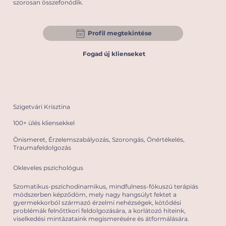
szorosan összefonódik.
Profil megtekintése
Fogad új klienseket
Szigetvári Krisztina
100+ ülés kliensekkel
Önismeret, Érzelemszabályozás, Szorongás, Önértékelés,
Traumafeldolgozás
Okleveles pszichológus
Szomatikus-pszichodinamikus, mindfulness-fókuszú terápiás
módszerben képződöm, mely nagy hangsúlyt fektet a
gyermekkorból származó érzelmi nehézségek, kötődési
problémák felnőttkori feldolgozására, a korlátozó hiteink,
viselkedési mintázataink megismerésére és átformálására.