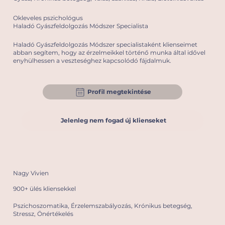
Okleveles pszichológus
Haladó Gyászfeldolgozás Módszer Specialista
Haladó Gyászfeldolgozás Módszer specialistaként klienseimet
abban segítem, hogy az érzelmeikkel történő munka által idővel
enyhülhessen a veszteséghez kapcsolódó fájdalmuk.
Profil megtekintése
Jelenleg nem fogad új klienseket
Nagy Vivien
900+ ülés kliensekkel
Pszichoszomatika, Érzelemszabályozás, Krónikus betegség,
Stressz, Önértékelés