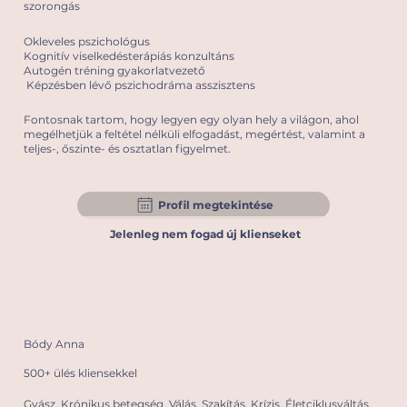
szorongás
Okleveles pszichológus
Kognitív viselkedésterápiás konzultáns
Autogén tréning gyakorlatvezető
Képzésben lévő pszichodráma asszisztens
Fontosnak tartom, hogy legyen egy olyan hely a világon, ahol
megélhetjük a feltétel nélküli elfogadást, megértést, valamint a
teljes-, őszinte- és osztatlan figyelmet.
Profil megtekintése
Jelenleg nem fogad új klienseket
Bódy Anna
500+ ülés kliensekkel
Gyász, Krónikus betegség, Válás, Szakítás, Krízis, Életciklusváltás