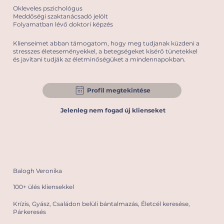
Okleveles pszichológus
Meddőségi szaktanácsadó jelölt
Folyamatban lévő doktori képzés
Klienseimet abban támogatom, hogy meg tudjanak küzdeni a
stresszes életeseményekkel, a betegségeket kísérő tünetekkel
és javítani tudják az életminőségüket a mindennapokban.
Profil megtekintése
Jelenleg nem fogad új klienseket
Balogh Veronika
100+ ülés kliensekkel
Krízis, Gyász, Családon belüli bántalmazás, Életcél keresése,
Párkeresés