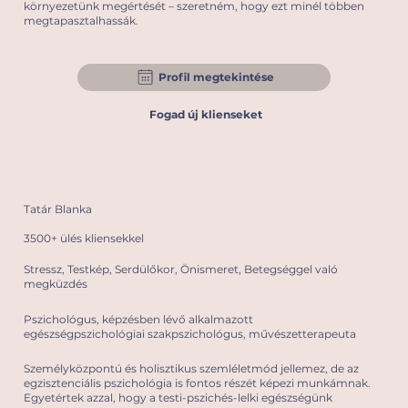
környezetünk megértését – szeretném, hogy ezt minél többen
megtapasztalhassák.
Profil megtekintése
Fogad új klienseket
Tatár Blanka
3500+ ülés kliensekkel
Stressz, Testkép, Serdülőkor, Önismeret, Betegséggel való
megküzdés
Pszichológus, képzésben lévő alkalmazott
egészségpszichológiai szakpszichológus, művészetterapeuta
Személyközpontú és holisztikus szemléletmód jellemez, de az
egzisztenciális pszichológia is fontos részét képezi munkámnak.
Egyetértek azzal, hogy a testi-pszichés-lelki egészségünk