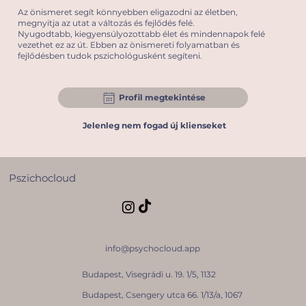
Az önismeret segít könnyebben eligazodni az életben,
megnyitja az utat a változás és fejlődés felé.
Nyugodtabb, kiegyensúlyozottabb élet és mindennapok felé
vezethet ez az út. Ebben az önismereti folyamatban és
fejlődésben tudok pszichológusként segíteni.
Profil megtekintése
Jelenleg nem fogad új klienseket
Pszichocloud
info@psychocloud.app
Budapest, Visegrádi u. 19. 1/5, 1132
Budapest, Csengery utca 66. 1/13/a, 1067