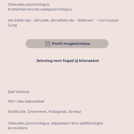
Okleveles pszichológus
Krízisintervenciós szakpszichológus
Aki kifelé néz - álmodik, aki befelé néz - felébred.” - Carl Gustav
Jung
Profil megtekintése
Jelenleg nem fogad új klienseket
Szél Viktória
100+ ülés kliensekkel
Addikciók, Önismeret, Halogatás, Stressz
Okleveles pszichológus, képzésben lévő addiktológiai
konzultáns