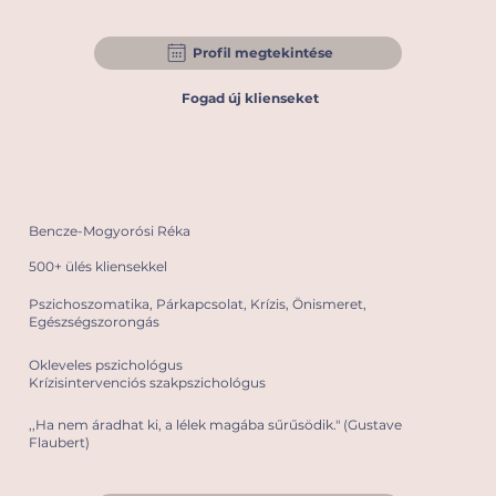
Profil megtekintése
Fogad új klienseket
Bencze-Mogyorósi Réka
500+ ülés kliensekkel
Pszichoszomatika, Párkapcsolat, Krízis, Önismeret,
Egészségszorongás
Okleveles pszichológus
Krízisintervenciós szakpszichológus
,,Ha nem áradhat ki, a lélek magába sűrűsödik." (Gustave
Flaubert)