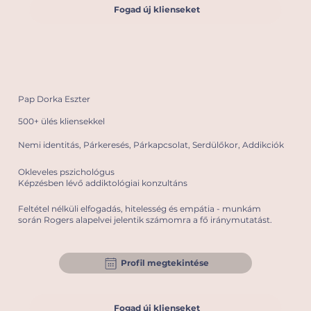
Fogad új klienseket
Pap Dorka Eszter
500+ ülés kliensekkel
Nemi identitás, Párkeresés, Párkapcsolat, Serdülőkor, Addikciók
Okleveles pszichológus
Képzésben lévő addiktológiai konzultáns
Feltétel nélküli elfogadás, hitelesség és empátia - munkám
során Rogers alapelvei jelentik számomra a fő iránymutatást.
Profil megtekintése
Fogad új klienseket