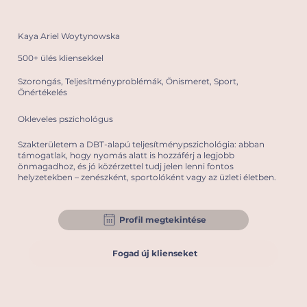
Kaya Ariel Woytynowska
500+ ülés kliensekkel
Szorongás, Teljesítményproblémák, Önismeret, Sport,
Önértékelés
Okleveles pszichológus
Szakterületem a DBT-alapú teljesítménypszichológia: abban
támogatlak, hogy nyomás alatt is hozzáférj a legjobb
önmagadhoz, és jó közérzettel tudj jelen lenni fontos
helyzetekben – zenészként, sportolóként vagy az üzleti életben.
Profil megtekintése
Fogad új klienseket