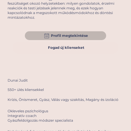
feszültséget okozó helyzetekben: milyen gondolatok, érzelmi
reakciók és testi jelzések jelennek meg, és ezek hogyan
kapcsolódnak a megszokott működésmódokhoz és döntési
mintázatokhoz.
Profil megtekintése
Fogad új klienseket
Dunai Judit
550+ ülés kliensekkel
Krízis, Önismeret, Gyász, Válás vagy szakítás, Magány és izoláció
Okleveles pszichológus
Integratív coach
Gyászfeldolgozás módszer specialista