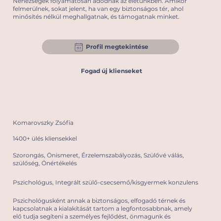
Nehézségek folyamatosan adódnak az életünkben. Amikor
felmerülnek, sokat jelent, ha van egy biztonságos tér, ahol
minősítés nélkül meghallgatnak, és támogatnak minket.
Profil megtekintése
Fogad új klienseket
Komarovszky Zsófia
1400+ ülés kliensekkel
Szorongás, Önismeret, Érzelemszabályozás, Szülővé válás,
szülőség, Önértékelés
Pszichológus, Integrált szülő-csecsemő/kisgyermek konzulens
Pszichológusként annak a biztonságos, elfogadó térnek és
kapcsolatnak a kialakítását tartom a legfontosabbnak, amely
elő tudja segíteni a személyes fejlődést, önmagunk és