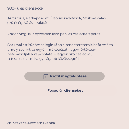
900+ ülés kliensekkel
Autizmus, Párkapcsolat, Életciklusváltások, Szülővé válás,
szülőség, Válás, szakítás
Pszichológus, Képzésben lévő pár- és családterapeuta
Szakmai attitűdömet leginkább a rendszerszemlélet formálta,
amely szerint az egyén működését nagymértékben
befolyásolják a kapcsolatai – legyen szó családról,
párkapcsolatról vagy tágabb közösségről.
Profil megtekintése
Fogad új klienseket
dr. Szakács-Németh Blanka