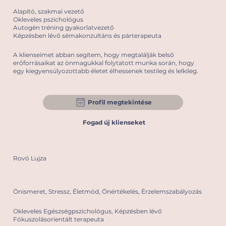
Alapító, szakmai vezető
Okleveles pszichológus
Autogén tréning gyakorlatvezető
Képzésben lévő sémakonzultáns és párterapeuta
A klienseimet abban segítem, hogy megtalálják belső
erőforrásaikat az önmagukkal folytatott munka során, hogy
egy kiegyensúlyozottabb életet élhessenek testileg és lelkileg.
Profil megtekintése
Fogad új klienseket
Rovó Lujza
Önismeret, Stressz, Életmód, Önértékelés, Érzelemszabályozás
Okleveles Egészségpszichológus, Képzésben lévő
Fókuszolásorientált terapeuta