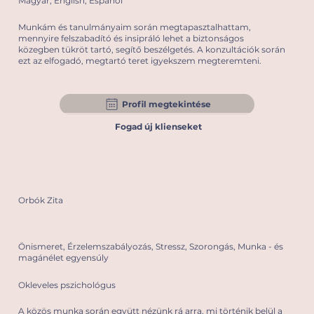
Magyar, English, Español
Munkám és tanulmányaim során megtapasztalhattam,
mennyire felszabadító és insipráló lehet a biztonságos
közegben tükröt tartó, segítő beszélgetés. A konzultációk során
ezt az elfogadó, megtartó teret igyekszem megteremteni.
Profil megtekintése
Fogad új klienseket
Orbók Zita
Önismeret, Érzelemszabályozás, Stressz, Szorongás, Munka - és
magánélet egyensúly
Okleveles pszichológus
A közös munka során együtt nézünk rá arra, mi történik belül a