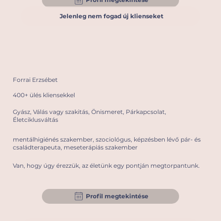
Jelenleg nem fogad új klienseket
Forrai Erzsébet
400+ ülés kliensekkel
Gyász, Válás vagy szakitás, Önismeret, Párkapcsolat,
Életciklusváltás
mentálhigiénés szakember, szociológus, képzésben lévő pár- és
családterapeuta, meseterápiás szakember
Van, hogy úgy érezzük, az életünk egy pontján megtorpantunk.
Profil megtekintése