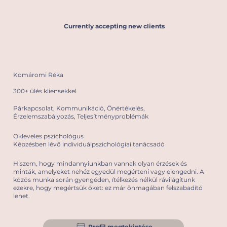
Currently accepting new clients
Komáromi Réka
300+ ülés kliensekkel
Párkapcsolat, Kommunikáció, Önértékelés,
Érzelemszabályozás, Teljesítményproblémák
Okleveles pszichológus
Képzésben lévő individuálpszichológiai tanácsadó
Hiszem, hogy mindannyiunkban vannak olyan érzések és
minták, amelyeket nehéz egyedül megérteni vagy elengedni. A
közös munka során gyengéden, ítélkezés nélkül rávilágítunk
ezekre, hogy megértsük őket: ez már önmagában felszabadító
lehet.
Profil megtekintése