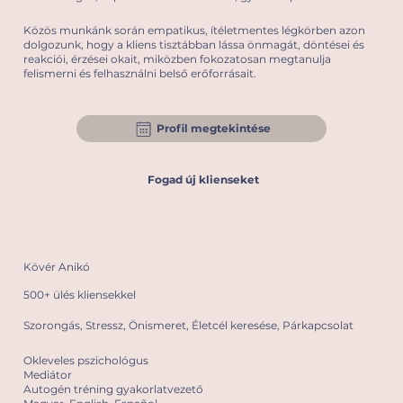
Közös munkánk során empatikus, ítéletmentes légkörben azon
dolgozunk, hogy a kliens tisztábban lássa önmagát, döntései és
reakciói, érzései okait, miközben fokozatosan megtanulja
felismerni és felhasználni belső erőforrásait.
Profil megtekintése
Fogad új klienseket
Kövér Anikó
500+ ülés kliensekkel
Szorongás, Stressz, Önismeret, Életcél keresése, Párkapcsolat
Okleveles pszichológus
Mediátor
Autogén tréning gyakorlatvezető