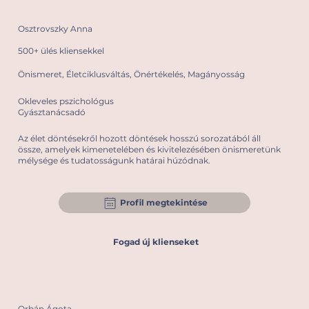
Osztrovszky Anna
500+ ülés kliensekkel
Önismeret, Életciklusváltás, Önértékelés, Magányosság
Okleveles pszichológus
Gyásztanácsadó
Az élet döntésekről hozott döntések hosszú sorozatából áll
össze, amelyek kimenetelében és kivitelezésében önismeretünk
mélysége és tudatosságunk határai húzódnak.
Profil megtekintése
Fogad új klienseket
Orbán Ágota