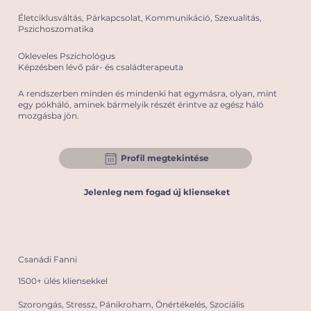
Életciklusváltás, Párkapcsolat, Kommunikáció, Szexualitás,
Pszichoszomatika
Okleveles Pszichológus
Képzésben lévő pár- és családterapeuta
A rendszerben minden és mindenki hat egymásra, olyan, mint
egy pókháló, aminek bármelyik részét érintve az egész háló
mozgásba jön.
Profil megtekintése
Jelenleg nem fogad új klienseket
Csanádi Fanni
1500+ ülés kliensekkel
Szorongás, Stressz, Pánikroham, Önértékelés, Szociális