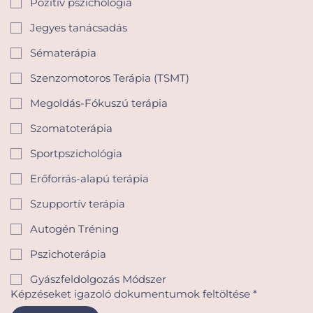
Pozitív pszichológia
Jegyes tanácsadás
Sématerápia
Szenzomotoros Terápia (TSMT)
Megoldás-Fókuszú terápia
Szomatoterápia
Sportpszichológia
Erőforrás-alapú terápia
Szupportív terápia
Autogén Tréning
Pszichoterápia
Gyászfeldolgozás Módszer
Képzéseket igazoló dokumentumok feltöltése
*