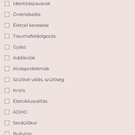
Identitászavarok
Önértékelés
Életcél keresése
Traumafeldolgozás
Gyász
Addikciók
Alvásproblémák
Szülővé válás, szülőség
Krízis
Életciklusváltás
ADHD
Serdülőkor
Bullying