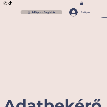
Időpontfoglalás
Belépés
Adatbekérő