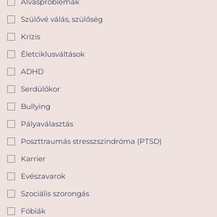
Alvásproblémák
Szülővé válás, szülőség
Krízis
Életciklusváltások
ADHD
Serdülőkor
Bullying
Pályaválasztás
Poszttraumás stresszszindróma (PTSD)
Karrier
Evészavarok
Szociális szorongás
Fóbiák