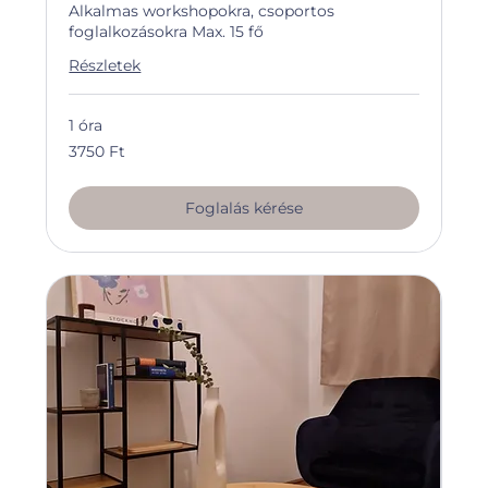
Alkalmas workshopokra, csoportos
foglalkozásokra Max. 15 fő
Részletek
1 óra
3750
3750 Ft
magyar
forint
Foglalás kérése