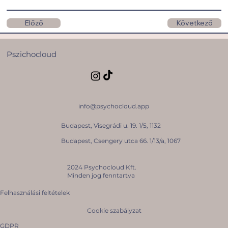
Következő
Előző
Pszichocloud
info@psychocloud.app
Budapest, Visegrádi u. 19. 1/5, 1132
Budapest, Csengery utca 66. 1/13/a, 1067
2024 Psychocloud Kft.
Minden jog fenntartva
Felhasználási feltételek
Cookie szabályzat
GDPR