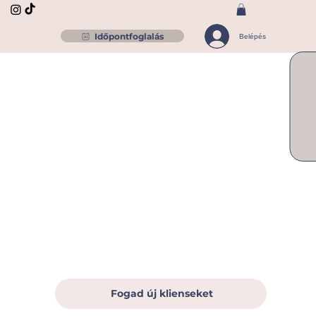
Időpontfoglalás
Belépés
Fogad új klienseket