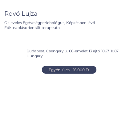
Rovó Lujza
Okleveles Egészségpszichológus, Képzésben lévő
Fókuszolásorientált terapeuta
Budapest, Csengery u. 66-emelet 13 ajtó 1067, 1067
Hungary
Egyéni ülés - 16 000 Ft