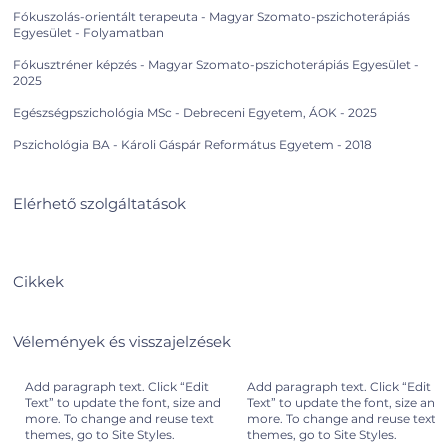
Fókuszolás-orientált terapeuta - Magyar Szomato-pszichoterápiás
Egyesület - Folyamatban
Fókusztréner képzés - Magyar Szomato-pszichoterápiás Egyesület -
2025
Egészségpszichológia MSc - Debreceni Egyetem, ÁOK - 2025
Pszichológia BA - Károli Gáspár Református Egyetem - 2018
Elérhető szolgáltatások
Cikkek
Vélemények és visszajelzések
Add paragraph text. Click “Edit
Add paragraph text. Click “Edit
Text” to update the font, size and
Text” to update the font, size and
more. To change and reuse text
more. To change and reuse text
themes, go to Site Styles.
themes, go to Site Styles.