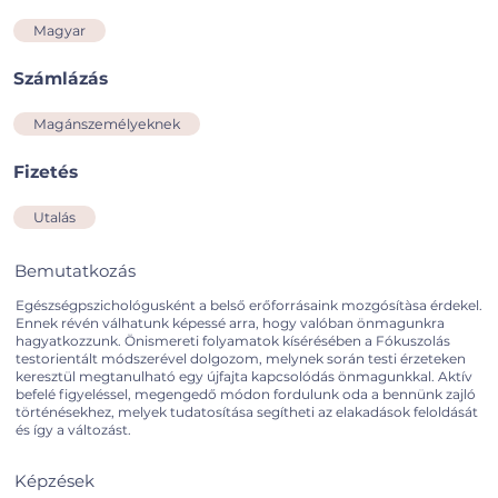
Magyar
Számlázás
Magánszemélyeknek
Fizetés
Utalás
Bemutatkozás
Egészségpszichológusként a belső erőforrásaink mozgósítàsa érdekel.
Ennek révén válhatunk képessé arra, hogy valóban önmagunkra
hagyatkozzunk. Önismereti folyamatok kísérésében a Fókuszolás
testorientált módszerével dolgozom, melynek során testi érzeteken
keresztül megtanulható egy újfajta kapcsolódás önmagunkkal. Aktív
befelé figyeléssel, megengedő módon fordulunk oda a bennünk zajló
történésekhez, melyek tudatosítása segítheti az elakadások feloldását
és így a változást.
Képzések