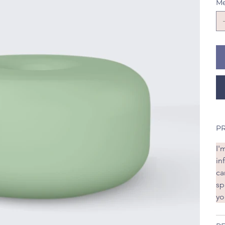
Me
P
I'
in
ca
sp
yo