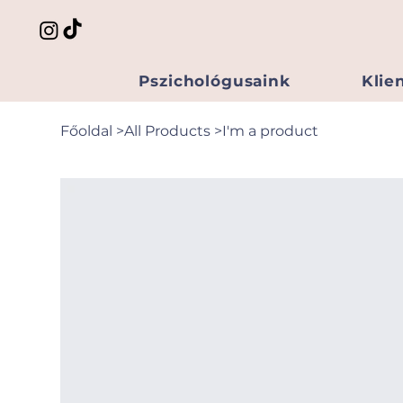
Pszichológusaink
Klie
Főoldal
>
All Products
>
I'm a product