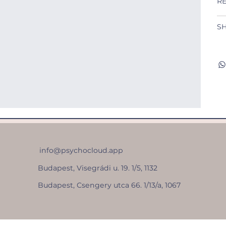
RE
SH
info@psychocloud.app
Budapest, Visegrádi u. 19. 1/5, 1132
Budapest, Csengery utca 66. 1/13/a, 1067