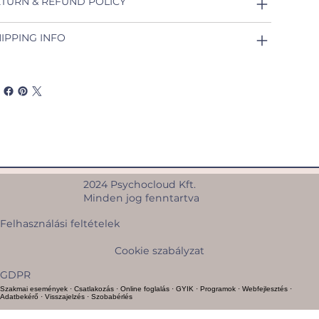
TURN & REFUND POLICY
IPPING INFO
2024 Psychocloud Kft.
Minden jog fenntartva
Felhasználási feltételek
Cookie szabályzat
GDPR
Szakmai események
·
Csatlakozás
·
Online foglalás
·
GYIK
·
Programok
·
Webfejlesztés
·
Adatbekérő
·
Visszajelzés
·
Szobabérlés