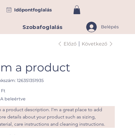
Időpontfoglalás
Szobafoglalás
Belépés
Előző
Következő
I'm a product
Cikkszám:
kkszám:
126351351935
126351351935
 Ft
A beleértve
m a product description. I'm a great place to add 
re details about your product such as sizing, 
terial, care instructions and cleaning instructions.