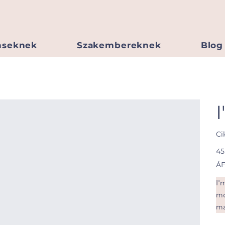
nseknek
Szakembereknek
Blog
Ci
Ár
45
ÁF
I'
mo
ma