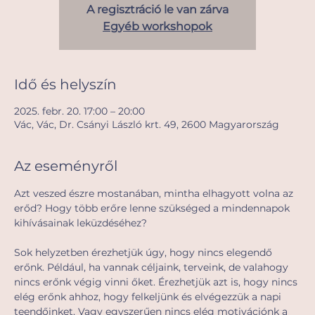
A regisztráció le van zárva
Egyéb workshopok
Idő és helyszín
2025. febr. 20. 17:00 – 20:00
Vác, Vác, Dr. Csányi László krt. 49, 2600 Magyarország
Az eseményről
Azt veszed észre mostanában, mintha elhagyott volna az 
erőd? Hogy több erőre lenne szükséged a mindennapok 
kihívásainak leküzdéséhez? 
Sok helyzetben érezhetjük úgy, hogy nincs elegendő 
erőnk. Például, ha vannak céljaink, terveink, de valahogy 
nincs erőnk végig vinni őket. Érezhetjük azt is, hogy nincs 
elég erőnk ahhoz, hogy felkeljünk és elvégezzük a napi 
teendőinket. Vagy egyszerűen nincs elég motivációnk a 