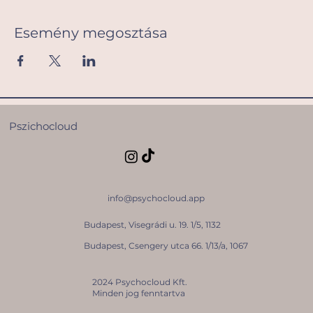
Esemény megosztása
Pszichocloud
info@psychocloud.app
Budapest, Visegrádi u. 19. 1/5, 1132
Budapest, Csengery utca 66. 1/13/a, 1067
2024 Psychocloud Kft.
Minden jog fenntartva