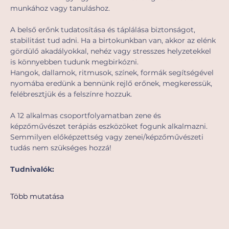
munkához vagy tanuláshoz. 
A belső erőnk tudatosítása és táplálása biztonságot, 
stabilitást tud adni. Ha a birtokunkban van, akkor az elénk 
gördülő akadályokkal, nehéz vagy stresszes helyzetekkel 
is könnyebben tudunk megbirkózni.  
Hangok, dallamok, ritmusok, színek, formák segítségével 
nyomába eredünk a bennünk rejlő erőnek, megkeressük, 
felébresztjük és a felszínre hozzuk.
A 12 alkalmas csoportfolyamatban zene és 
képzőművészet terápiás eszközöket fogunk alkalmazni. 
Semmilyen előképzettség vagy zenei/képzőművészeti 
tudás nem szükséges hozzá!
Tudnivalók:
Több mutatása