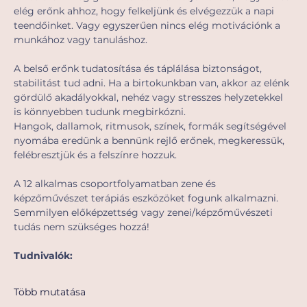
elég erőnk ahhoz, hogy felkeljünk és elvégezzük a napi 
teendőinket. Vagy egyszerűen nincs elég motivációnk a 
munkához vagy tanuláshoz. 
A belső erőnk tudatosítása és táplálása biztonságot, 
stabilitást tud adni. Ha a birtokunkban van, akkor az elénk 
gördülő akadályokkal, nehéz vagy stresszes helyzetekkel 
is könnyebben tudunk megbirkózni.  
Hangok, dallamok, ritmusok, színek, formák segítségével 
nyomába eredünk a bennünk rejlő erőnek, megkeressük, 
felébresztjük és a felszínre hozzuk.
A 12 alkalmas csoportfolyamatban zene és 
képzőművészet terápiás eszközöket fogunk alkalmazni. 
Semmilyen előképzettség vagy zenei/képzőművészeti 
tudás nem szükséges hozzá!
Tudnivalók:
Több mutatása