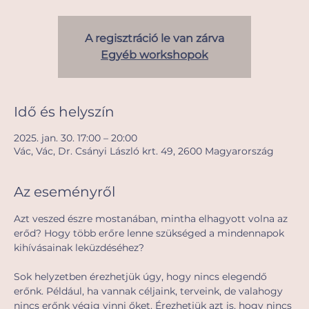
A regisztráció le van zárva
Egyéb workshopok
Idő és helyszín
2025. jan. 30. 17:00 – 20:00
Vác, Vác, Dr. Csányi László krt. 49, 2600 Magyarország
Az eseményről
Azt veszed észre mostanában, mintha elhagyott volna az 
erőd? Hogy több erőre lenne szükséged a mindennapok 
kihívásainak leküzdéséhez? 
Sok helyzetben érezhetjük úgy, hogy nincs elegendő 
erőnk. Például, ha vannak céljaink, terveink, de valahogy 
nincs erőnk végig vinni őket. Érezhetjük azt is, hogy nincs 