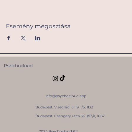
Esemény megosztása
Pszichocloud
info@psychocloud.app
Budapest, Visegrádi u. 19. 1/5, 1132
Budapest, Csengery utca 66. 1/13/a, 1067
2024 Psychocloud Kft.