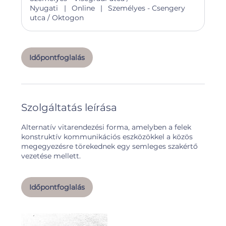
a
Nyugati
|
Online
|
Személyes - Csengery
utca / Oktogon
Időpontfoglalás
Szolgáltatás leírása
Alternatív vitarendezési forma, amelyben a felek
konstruktív kommunikációs eszközökkel a közös
megegyezésre törekednek egy semleges szakértő
vezetése mellett.
Időpontfoglalás