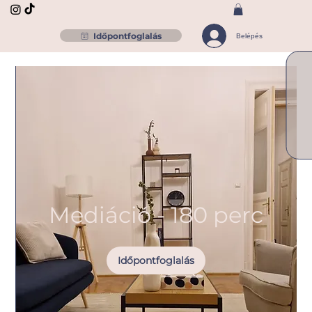
Időpontfoglalás
Belépés
Mediáció - 180 perc
Időpontfoglalás