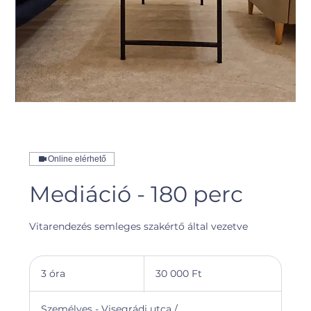
Online elérhető
Mediáció - 180 perc
Vitarendezés semleges szakértő által vezetve
30 000
magyar
3 óra
3
30 000 Ft
forint
ó
r
Személyes - Visegrádi utca /